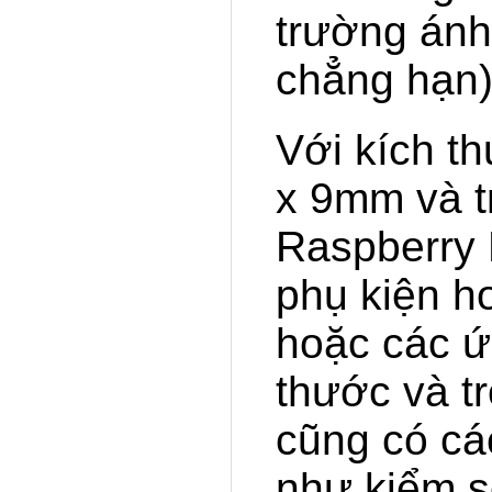
trường ánh
chẳng hạn)
Với kích 
x 9mm và t
Raspberry 
phụ kiện h
hoặc các ứ
thước và t
cũng có cá
như kiểm s