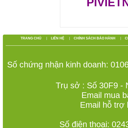
PIVIET
TRANG CHỦ
LIÊN HỆ
CHÍNH SÁCH BẢO HÀNH
C
Số chứng nhận kinh doanh: 0106
Trụ sở : Số 30F9 -
Email mua b
Email hỗ trợ
Số điện thoại: 0