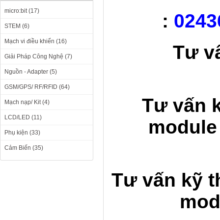
micro:bit (17)
:
0243
STEM (6)
Mạch vi điều khiển (16)
Tư v
Giải Pháp Công Nghệ (7)
Nguồn - Adapter (5)
GSM/GPS/ RF/RFID (64)
Tư vấn k
Mạch nạp/ Kit (4)
LCD/LED (11)
module 
Phụ kiện (33)
Cảm Biến (35)
Tư vấn kỹ t
mod