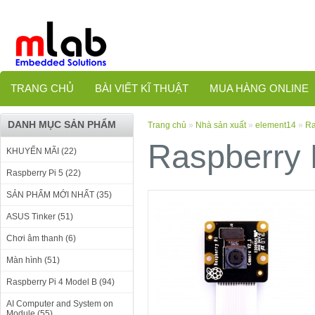
TRANG CHỦ
BÀI VIẾT KĨ THUẬT
MUA HÀNG ONLINE
DANH MỤC SẢN PHẨM
Trang chủ
»
Nhà sản xuất
»
element14
»
Ra
Raspberry 
KHUYẾN MÃI (22)
Raspberry Pi 5 (22)
SẢN PHẨM MỚI NHẤT (35)
ASUS Tinker (51)
Chơi âm thanh (6)
Màn hình (51)
Raspberry Pi 4 Model B (94)
AI Computer and System on
Module (55)