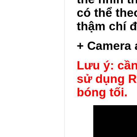
có thể the
thậm chí 
+ Camera 
Lưu ý: cầ
sử dụng R
bóng tối.