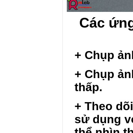
Các ứn
+ Chụp ản
+ Chụp ản
thấp.
+ Theo dõi
sử dụng v
thể nhìn t