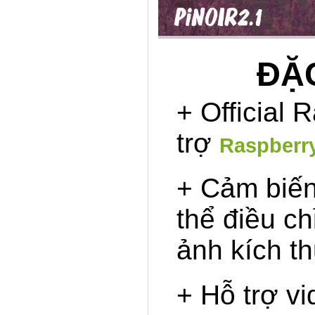
ĐẶC
+ Official
trợ
Raspberry
+ Cảm biến
thể điều c
ảnh kích t
+ Hỗ trợ v