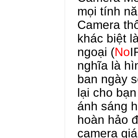
mọi tính n
Camera thô
khác biệt 
ngoại (
No
I
nghĩa là h
ban ngày s
lại cho bạn
ánh sáng h
hoàn hảo đ
camera giá