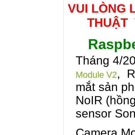
VUI LÒNG 
THUẬT 
Raspbe
Tháng 4/2
, R
Module V2
mắt sản p
NoIR (hồng
sensor Son
Camera Mo