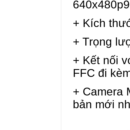
640x480p9
+ Kích th
+ Trọng lư
+ Kết nối 
FFC đi kèm
+ Camera M
bản mới n