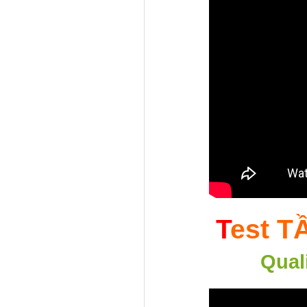
T
est T
Qual