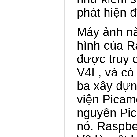
phát hiện 
Máy ảnh nà
hình của Ra
được truy 
V4L, và có 
ba xây dựn
viện Picam
nguyên Pic
nó. Raspbe