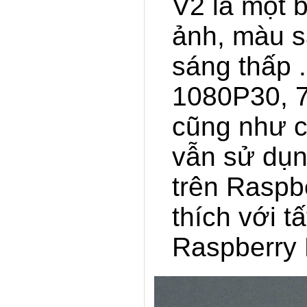
V2 là một 
ảnh, màu s
sáng thấp .
1080P30, 
cũng như c
vẫn sử dụ
trên Raspb
thích với t
Raspberry P