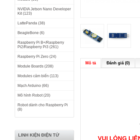
NVIDIA Jetson Nano Developer
Kit (123)
LattePanda (38)
BeagleBone (6)
Raspberry Pi B+/Raspberry
Pi2/Raspberry Pi3 (261)
Raspberry Pi Zero (24)
Mô tả
Đánh giá (0)
Module Boards (208)
Modules cảm biến (113)
Mạch Arduino (66)
Mô hình Robot (20)
Robot dành cho Raspberry Pi
(8)
LINH KIỆN ĐIỆN TỬ
VUI LÒNG LI