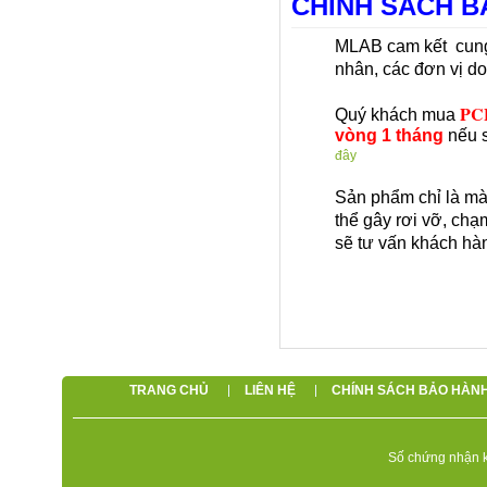
CHÍNH SÁCH B
MLAB cam kết cung
nhân, các đơn vị d
PC
Quý khách mua
vòng 1 tháng
nếu 
đây
Sản phẩm chỉ là mà
thể gây rơi vỡ, ch
sẽ tư vấn khách hàn
TRANG CHỦ
LIÊN HỆ
CHÍNH SÁCH BẢO HÀN
Số chứng nhận k