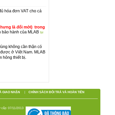
đủ hóa đơn VAT cho cá
 nhưng là đổi mới) trong
ách bảo hành của MLAB
tại
dùng không cần thận có
ữa được ở Việt Nam. MLAB
 hỏng thiết bị.
À GIAO NHẬN
CHÍNH SÁCH ĐỔI TRẢ VÀ HOÀN TIỀN
 cấp: 07/11/2013