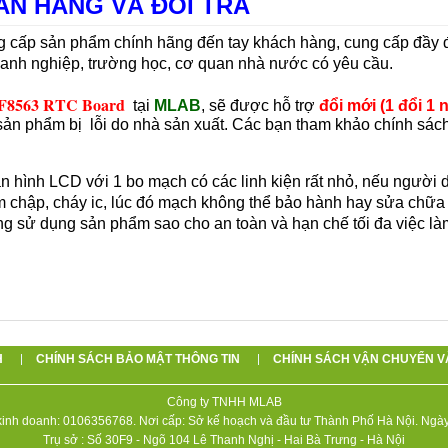
ÁN HÀNG VÀ ĐỔI TRẢ
 cấp sản phẩm chính hãng đến tay khách hàng, cung cấp đầy 
oanh nghiệp, trường học, cơ quan nhà nước có yêu cầu.
F8563 RTC Board
tại
MLAB
, sẽ được hỗ trợ
đổi mới (1 đổi 1
sản phẩm bị lỗi do nhà sản xuất. Các bạn tham khảo chính s
n hình LCD với 1 bo mạch có các linh kiện rất nhỏ, nếu người 
ạm chập, cháy ic, lúc đó mạch không thể bảo hành hay sửa ch
g sử dụng sản phẩm sao cho an toàn và hạn chế tối đa việc làm
H
CHÍNH SÁCH BẢO MẬT THÔNG TIN
CHÍNH SÁCH VẬN CHUYỂN V
Công ty TNHH MLAB
inh doanh: 0106356768. Nơi cấp: Sở kế hoạch và đầu tư Thành Phố Hà Nội. Ngày
Trụ sở : Số 30F9 - Ngõ 104 Lê Thanh Nghị - Hai Bà Trưng - Hà Nội