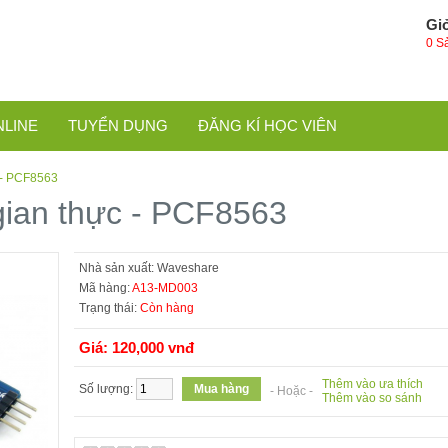
Gi
0 S
NLINE
TUYỂN DỤNG
ĐĂNG KÍ HỌC VIÊN
 - PCF8563
gian thực - PCF8563
Nhà sản xuất:
Waveshare
Mã hàng:
A13-MD003
Trạng thái:
Còn hàng
Giá: 120,000 vnđ
Thêm vào ưa thích
Số lượng:
- Hoặc -
Thêm vào so sánh