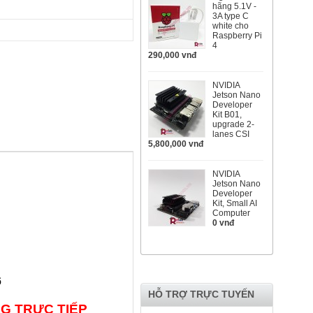
hãng 5.1V -
3A type C
white cho
Raspberry Pi
4
290,000 vnđ
NVIDIA
Jetson Nano
Developer
Kit B01,
upgrade 2-
lanes CSI
5,800,000 vnđ
NVIDIA
Jetson Nano
Developer
Kit, Small AI
Computer
0 vnđ
6
HỖ TRỢ TRỰC TUYẾN
G TRỰC TIẾP