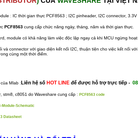
STRIBUTOR
)
CỦA
WAVESHARE
TẠI VIỆT 
ule : IC thời gian thực PCF8563 ; I2C pinheader, I2C connector, 3.3V 
hực
PCF8563
cung cấp chức năng ngày, tháng, năm và thời gian thực.
ard, module có khả năng làm việc độc lập ngay cả khi MCU ngừng hoạt
i và connector với giao diện kết nối I2C, thuận tiện cho việc kết nối vớ
rong cùng một thời điểm.
Liên hệ số
HOT LINE
để được hỗ trợ trực tiếp -
08
 của Mlab :
r, stm8, c8051 do Waveshare cung cấp :
PCF8563 code
-Module-Schematic
3 Datasheet