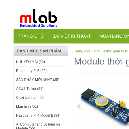
TRANG CHỦ
BÀI VIẾT KĨ THUẬT
MUA HÀNG O
DANH MỤC SẢN PHẨM
Trang chủ
»
Module thời gian thực
Module thời 
KHUYẾN MÃI (22)
Raspberry Pi 5 (22)
SẢN PHẨM MỚI NHẤT (35)
ASUS Tinker (51)
Chơi âm thanh (6)
Màn hình (51)
Raspberry Pi 4 Model B (94)
AI Computer and System on
Module (55)