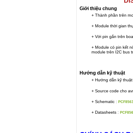
DI
Giới thiệu chung
+ Thành phần trên mod
+ Module thời gian t
+ Với pin gắn trên bo
+ Module có pin kết nố
module trên I2C bus t
Hướng dẫn kỹ thuật
+ Hướng dẫn kỹ thuật
+ Source code cho av
+ Schematic :
PCF8563
+ Datasheets :
PCF856