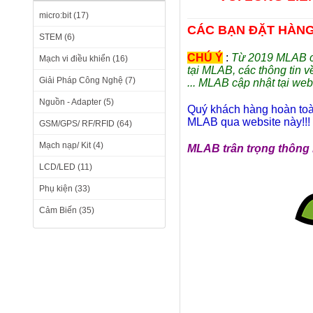
micro:bit (17)
CÁC BẠN ĐẶT HÀNG S
STEM (6)
CHÚ Ý
:
Từ 2019 MLAB có
Mạch vi điều khiển (16)
tại MLAB, các thông tin v
Giải Pháp Công Nghệ (7)
... MLAB cập nhật tại web
Nguồn - Adapter (5)
Quý khách hàng hoàn toàn
MLAB qua website này!!!
GSM/GPS/ RF/RFID (64)
Mạch nạp/ Kit (4)
MLAB trân trọng thông 
LCD/LED (11)
Phụ kiện (33)
Cảm Biến (35)