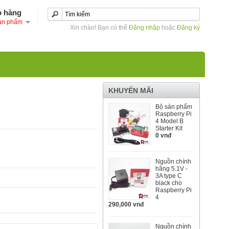
ỏ hàng
ản phẩm
Xin chào! Bạn có thể
Đăng nhập
hoặc
Đăng ký
KHUYẾN MÃI
Bộ sản phẩm
Raspberry Pi
4 Model B
Starter Kit
0 vnđ
Nguồn chính
hãng 5.1V -
3A type C
black cho
Raspberry Pi
4
290,000 vnđ
Nguồn chính