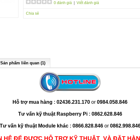
0 đánh giá
|
Viết đánh giá
Chia sẻ
Sản phẩm liên quan (1)
Hỗ t
rợ
mua
hàng : 02436.231.
170
or
0984.058.846
Tư vấn kỹ thuật Raspberry Pi :
0862.628.846
Tư vấn kỹ thuật Module khác :
0866.828.846
or
0862.998.84
ÊN HỆ ĐỂ ĐƯỢC HỖ TRỢ KỸ THUẬT VÀ ĐẶT HÀN