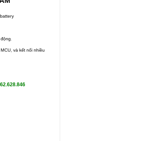
NAM
battery
 động.
i MCU, và kết nối nhiều
62.628.846